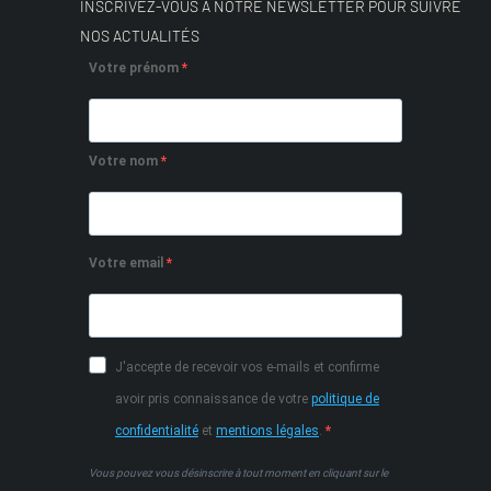
INSCRIVEZ-VOUS À NOTRE NEWSLETTER POUR SUIVRE
NOS ACTUALITÉS
Votre prénom
Votre nom
Votre email
J'accepte de recevoir vos e-mails et confirme
avoir pris connaissance de votre
politique de
confidentialité
et
mentions légales
.
Vous pouvez vous désinscrire à tout moment en cliquant sur le